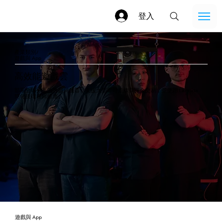
登入
產業類別/
遊戲與 App
高效能遊戲雲
部署全球分區的遊戲伺服器，支援大型即時連線與課金交易，並使用 Lambda
簡化後端邏輯維運。
遊戲與 App