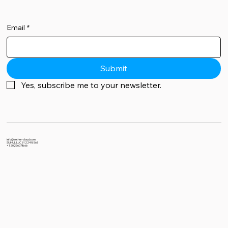
Email
*
Submit
Yes, subscribe me to your newsletter.
info@aether-cloud.com
SUHUL LLC 612248563
+12029607866