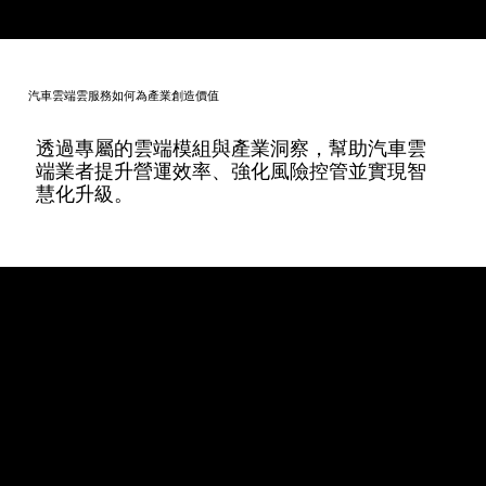
汽車雲端雲服務如何為產業創造價值
透過專屬的雲端模組與產業洞察，幫助汽車雲
端業者提升營運效率、強化風險控管並實現智
慧化升級。
汽車雲端典型應用情境
汽車雲端
驅動未來智慧車與車聯網生態
AWS IoT FleetWise 管理車輛資料，AWS Greengrass 協助邊緣運算，並以
Amazon Kinesis 處理即時駕駛數據與導航分析。